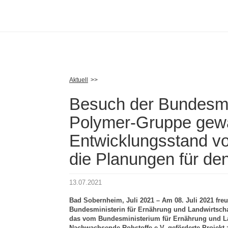
Skip
to
main
content
Aktuell
Besuch der Bundesmin
Polymer-Gruppe gewäh
Entwicklungsstand v
die Planungen für de
13.07.2021
Bad Sobernheim, Juli 2021 – Am 08. Juli 2021 fre
Bundesministerin für Ernährung und Landwirtschaft
das vom Bundesministerium für Ernährung und La
Nachwachsende Rohstoffe e.V. geförderte Projek