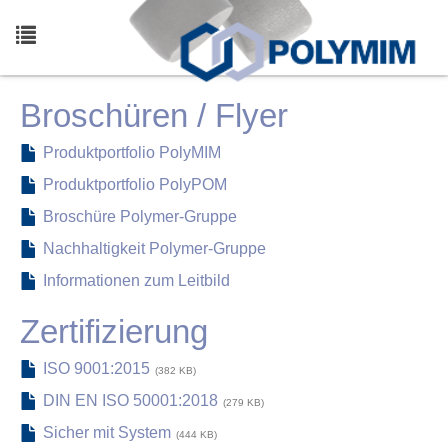
Skip
to
main
Toggle
content
navigation
Broschüren / Flyer
Produktportfolio PolyMIM
Produktportfolio PolyPOM
Broschüre Polymer-Gruppe
Nachhaltigkeit Polymer-Gruppe
Informationen zum Leitbild
Zertifizierung
ISO 9001:2015
382 KB
DIN EN ISO 50001:2018
279 KB
Sicher mit System
444 KB